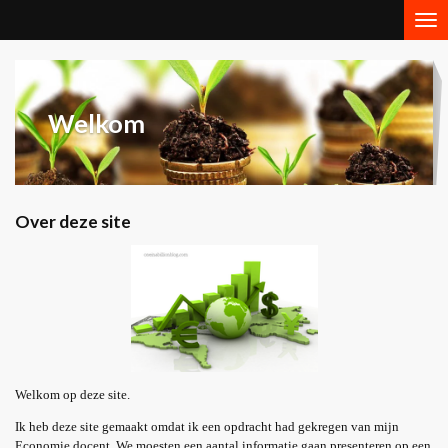
Ga
direct
naar
de
hoofdinhoud
Welkom
Over deze site
Welkom op deze site.
Ik heb deze site gemaakt omdat ik een opdracht had gekregen van mijn
Economie docent. We moesten een aantal informatie gaan presenteren op een